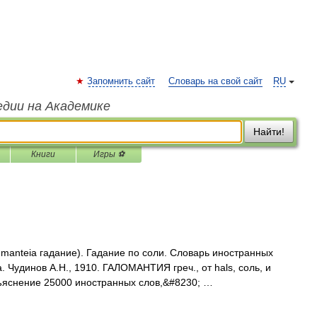
Запомнить сайт
Словарь на свой сайт
RU
едии на Академике
Найти!
Книги
Игры ⚽
 и manteia гадание). Гадание по соли. Словарь иностранных
. Чудинов А.Н., 1910. ГАЛОМАНТИЯ греч., от hals, соль, и
бъяснение 25000 иностранных слов,&#8230; …