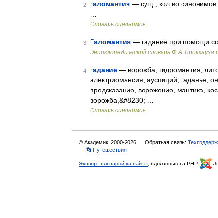
галомантия
— сущ., кол во синонимов:
2
…
Словарь синонимов
Галомантия
— гадание при помощи с
3
Энциклопедический словарь Ф.А. Брокгауза 
гадание
— ворожба, гидромантия, лито
4
алектриомансия, ауспиций, гаданье, о
предсказание, ворожение, мантика, ко
ворожба,&#8230; …
Словарь синонимов
© Академик, 2000-2026
Обратная связь:
Техподдерж
👣 Путешествия
Экспорт словарей на сайты
, сделанные на PHP,
Jo