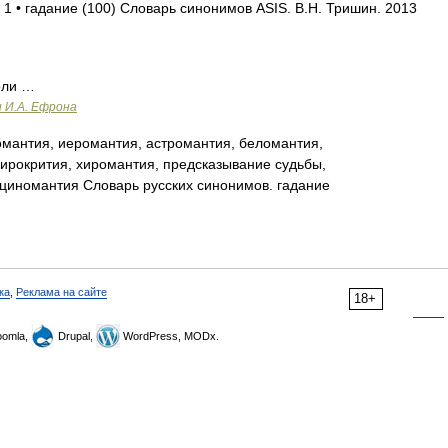
 1 • гадание (100) Словарь синонимов ASIS. В.Н. Тришин. 2013
оли …
и И.А. Ефрона
мантия, иеромантия, астромантия, беломантия,
нирокрития, хиромантия, предсказывание судьбы,
сциномантия Словарь русских синонимов. гадание
ка
,
Реклама на сайте
18+
omla,
Drupal,
WordPress, MODx.