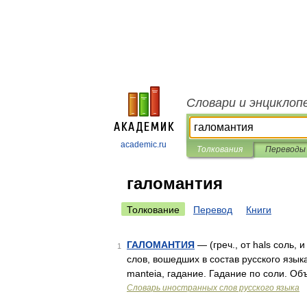
Словари и энциклоп
academic.ru
Толкования
Переводы
галомантия
Толкование
Перевод
Книги
ГАЛОМАНТИЯ
— (греч., от hals соль,
1
слов, вошедших в состав русского языка
manteia, гадание. Гадание по соли. О
Словарь иностранных слов русского языка